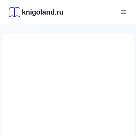
Перейти
knigoland.ru
к
содержимому