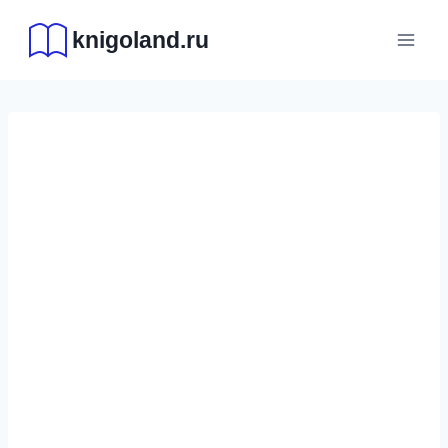
Перейти
knigoland.ru
к
содержимому