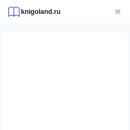
Перейти
knigoland.ru
к
содержимому