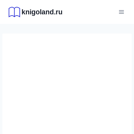
Перейти
knigoland.ru
к
содержимому