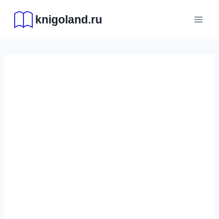
Перейти
knigoland.ru
к
содержимому