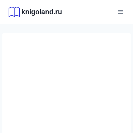
Перейти
knigoland.ru
к
содержимому