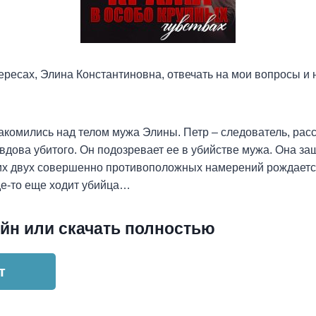
ересах, Элина Константиновна, отвечать на мои вопросы и 
акомились над телом мужа Элины. Петр – следователь, ра
 вдова убитого. Он подозревает ее в убийстве мужа. Она защ
этих двух совершенно противоположных намерений рождает
де-то еще ходит убийца…
йн или скачать полностью
т