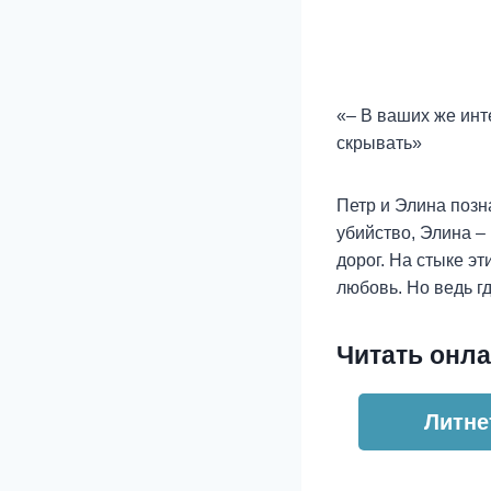
«– В ваших же инт
скрывать»
Петр и Элина позн
убийство, Элина –
дорог. На стыке 
любовь. Но ведь г
Читать онла
Литне