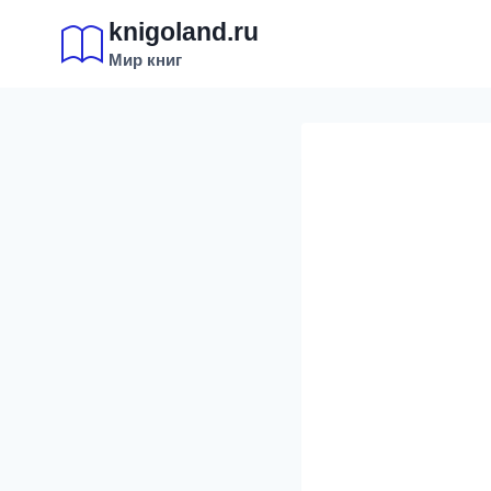
Перейти
knigoland.ru
к
Мир книг
содержимому