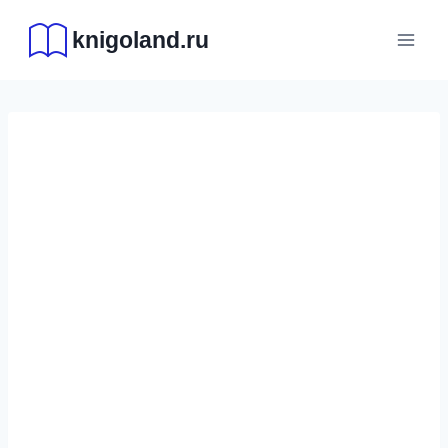
Перейти
knigoland.ru
к
содержимому