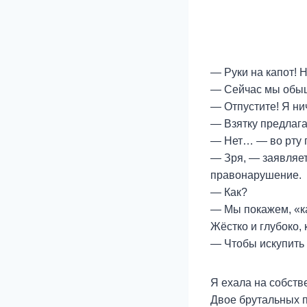
— Руки на капот! 
— Сейчас мы обыщ
— Отпустите! Я ни
— Взятку предлага
— Нет… — во рту п
— Зря, — заявляет
правонарушение.
— Как?
— Мы покажем, «ка
Жёстко и глубоко,
— Чтобы искупить 
Я ехала на собств
Двое брутальных п