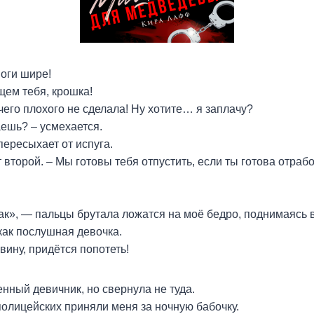
Ноги шире!
ем тебя, крошка!
чего плохого не сделала! Ну хотите… я заплачу?
ешь? – усмехается.
ересыхает от испуга.
 второй. – Мы готовы тебя отпустить, если ты готова отраб
к», — пальцы брутала ложатся на моё бедро, поднимаясь 
 как послушная девочка.
вину, придётся попотеть!
енный девичник, но свернула не туда.
олицейских приняли меня за ночную бабочку.