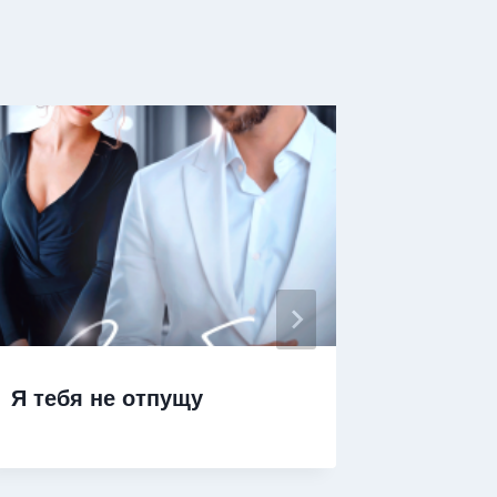
Я тебя не отпущу
Я тебя