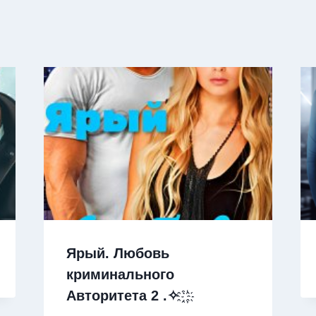
Ярый. Любовь
криминального
Авторитета 2 .✧ ҈ ҉