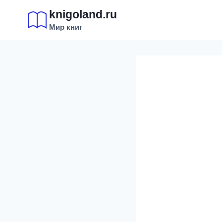
Перейти
knigoland.ru
к
Мир книг
содержимому