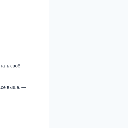
отать своё
всё выше. —