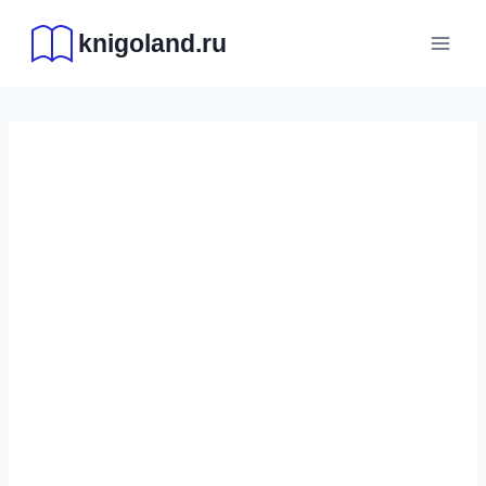
Перейти
knigoland.ru
к
содержимому