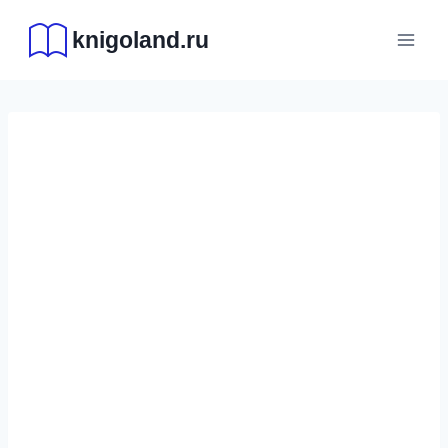
Перейти
knigoland.ru
к
содержимому