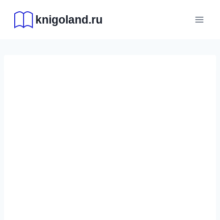
Перейти
knigoland.ru
к
содержимому