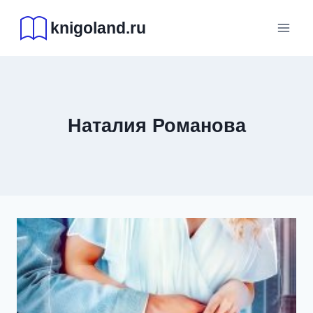
Перейти
knigoland.ru
к
содержимому
Наталия Романова