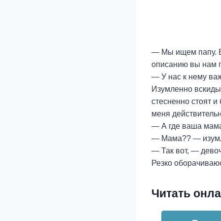
— Мы ищем папу. В
описанию вы нам 
— У нас к нему в
Изумленно вскидыв
стесненно стоят и
меня действительно
— А где ваша мам
— Мама?? — изумл
— Так вот, — дево
Резко оборачиваюс
Читать онла