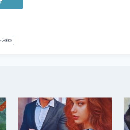
т
-Бойко