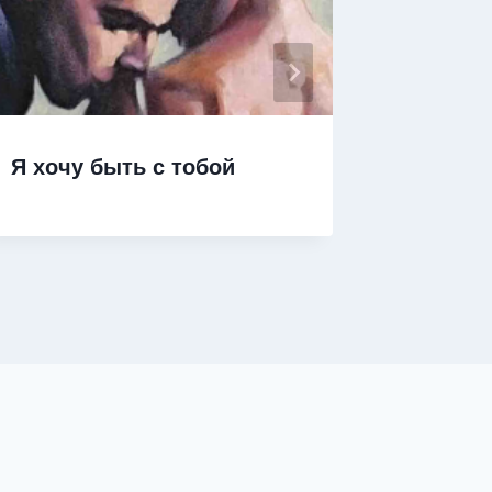
Я хочу быть с тобой
Я ухож