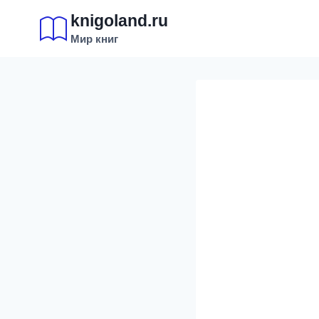
Перейти
knigoland.ru
к
Мир книг
содержимому