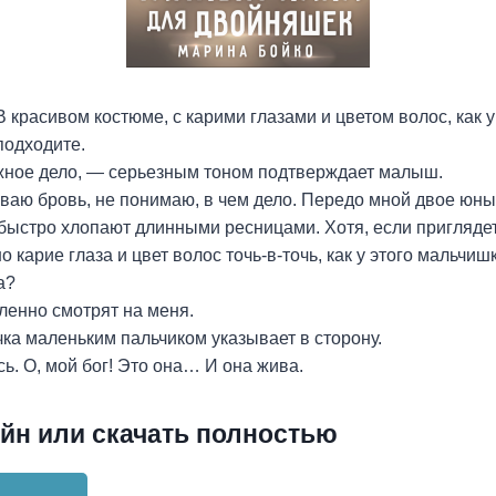
 красивом костюме, с карими глазами и цветом волос, как у
подходите.
ажное дело, — серьезным тоном подтверждает малыш.
аю бровь, не понимаю, в чем дело. Передо мной двое юны
 быстро хлопают длинными ресницами. Хотя, если приглядет
 карие глаза и цвет волос точь-в-точь, как у этого мальчишк
а?
енно смотрят на меня.
чка маленьким пальчиком указывает в сторону.
ь. О, мой бог! Это она… И она жива.
йн или скачать полностью