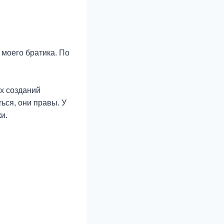
 моего братика. По
х созданий
ься, они правы. У
и.