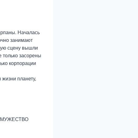
ерпаны. Началась
очно занимают
скую сцену вышли
е только засорены
лько корпорации
 жизни планету,
ОГОМУЖЕСТВО