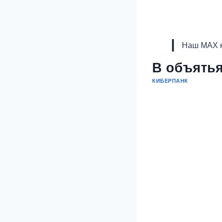
Наш MAX к
В объятья
КИБЕРПАНК