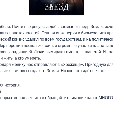
ибели. Почти все ресурсы, добываемые из недр Земли, исч
овых нанотехнологий. Генная инженерия и биомеханика пр
еский кризис ударил по всем государствам, и на политиче
ир пережил несколько войн, и огромные участки планеты н
ажены радиацией. Люди вымирают вместе с планетой. И то
н жить, а кто умереть.
одаря жениху нас отправляют в «Убежище». Пригодную для
ьких световых годах от Земли. Но кое–что идёт не так.
ая история.
я
ь ненормативная лексика и обращайте внимание на тэг МН