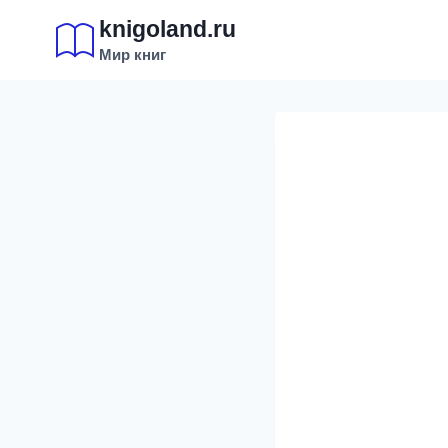
Перейти
knigoland.ru
к
Мир книг
содержимому