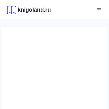
Перейти
knigoland.ru
к
содержимому