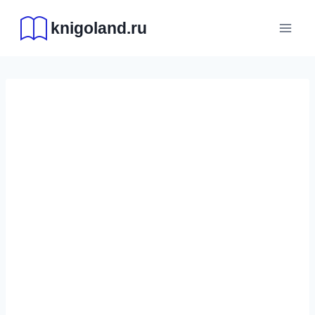
Перейти
knigoland.ru
к
содержимому