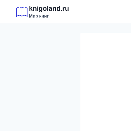
Перейти
knigoland.ru
к
Мир книг
содержимому