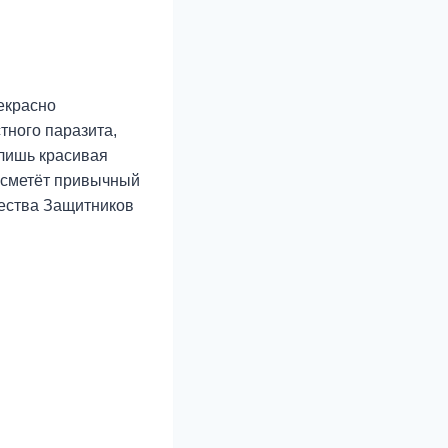
екрасно
тного паразита,
 лишь красивая
я сметёт привычный
щества Защитников