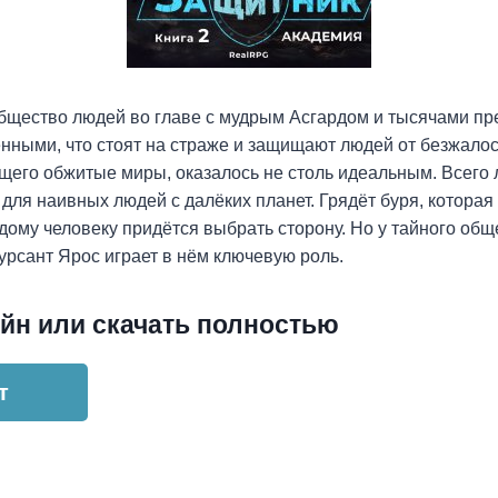
бщество людей во главе с мудрым Асгардом и тысячами пр
ными, что стоят на страже и защищают людей от безжалос
щего обжитые миры, оказалось не столь идеальным. Всего
 для наивных людей с далёких планет. Грядёт буря, котора
ждому человеку придётся выбрать сторону. Но у тайного об
курсант Ярос играет в нём ключевую роль.
йн или скачать полностью
т