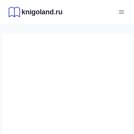
Перейти
knigoland.ru
к
содержимому