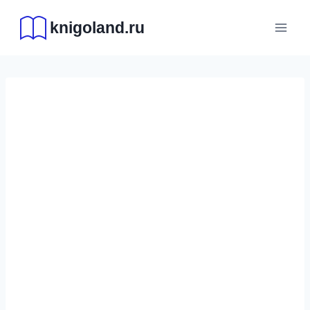
Перейти
knigoland.ru
к
содержимому