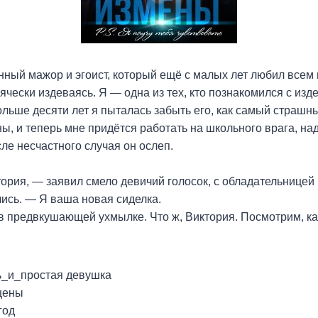
ый мажор и эгоист, который ещё с малых лет любил всем п
ячески издеваясь. Я — одна из тех, кто познакомился с изд
льше десяти лет я пыталась забыть его, как самый страшны
ы, и теперь мне придётся работать на школьного врага, над
сле несчастного случая он ослеп.
ория, — заявил смело девичий голосок, с обладательницей к
ись. — Я ваша новая сиделка.
в предвкушающей ухмылке. Что ж, Виктория. Посмотрим, ка
_и_простая девушка
цены
год