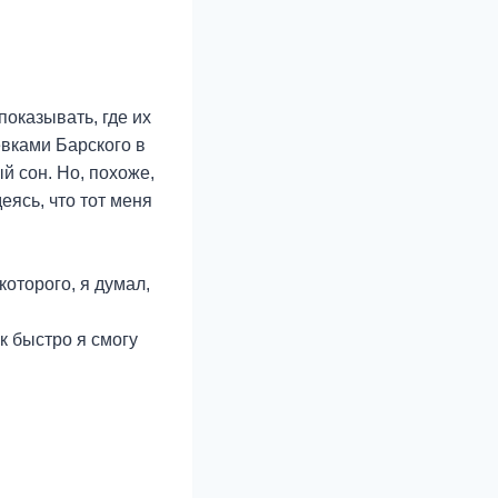
оказывать, где их
евками Барского в
й сон. Но, похоже,
еясь, что тот меня
оторого, я думал,
к быстро я смогу