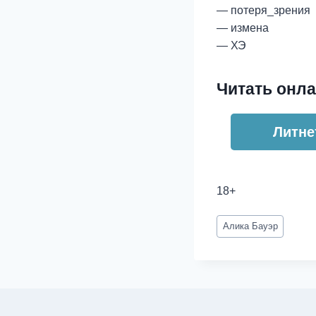
— потеря_зрения
— измена
— ХЭ
Читать онла
Литне
18+
Метки
Алика Бауэр
записи: