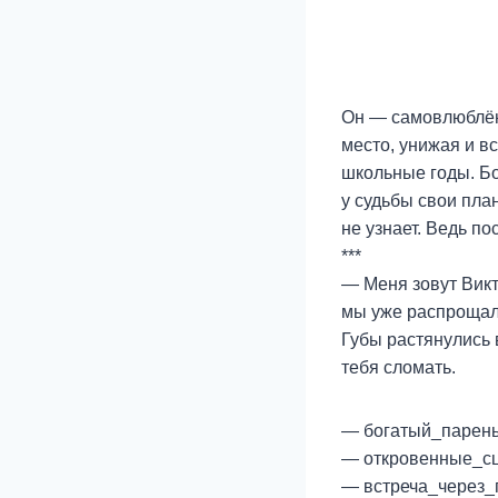
Он — самовлюблённ
место, унижая и вс
школьные годы. Бо
у судьбы свои план
не узнает. Ведь по
***
— Меня зовут Викт
мы уже распрощал
Губы растянулись 
тебя сломать.
— богатый_парень
— откровенные_с
— встреча_через_