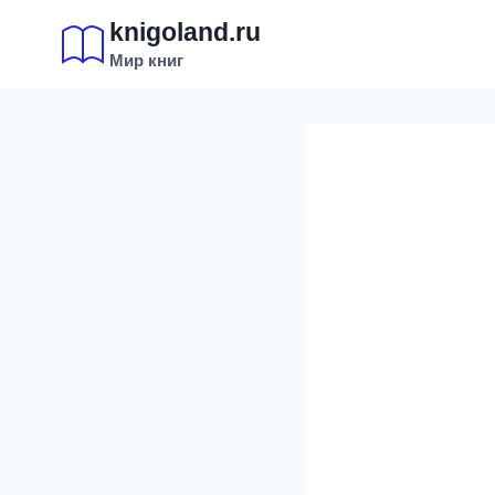
Перейти
knigoland.ru
к
Мир книг
содержимому